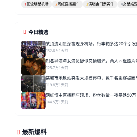
1
顶流明星机场
2
网红直播翻车
3
演唱会门票黄牛
4
女星婚
今日精选
某顶流明星深夜现身机场，行李箱多达20个引发
32.8万
1天前
知名导演与女演员疑似恋情曝光，两人同框照片
25.7万
1天前
某城市地铁站突发大规模停电，数千名乘客被困
19.8万
1天前
网红博主直播翻车现场，粉丝数量一夜暴跌50万
44.5万
1天前
最新爆料