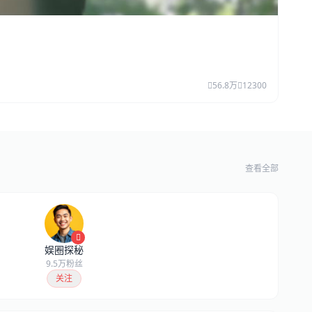
56.8万
12300
查看全部
娱圈探秘
9.5万粉丝
关注