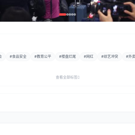
会
#食品安全
#教育公平
#楼盘烂尾
#网红
#综艺冲突
#外
查看全部标签