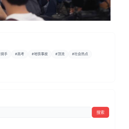
卖骑手
#高考
#地铁事故
#顶流
#社会热点
搜索