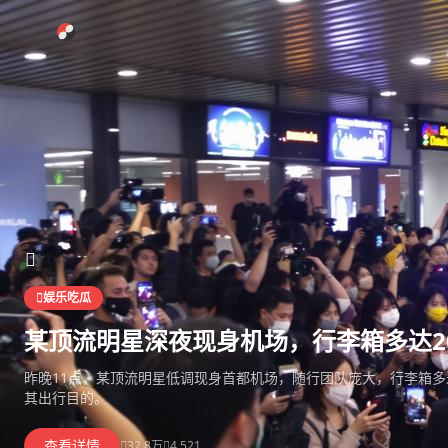
跳过导航
51黑料网爆网
娱乐吃瓜
某顶流明星深夜现身机场，行李箱多达2
昨晚11点，某顶流明星低调现身首都机场，随行团队庞大，行李箱多
其出行目的。
查看详情
32.8万
4,521