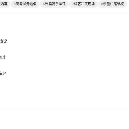
变内幕
5
高考状元造假
6
外卖骑手差评
7
综艺冲突现场
8
楼盘烂尾维权
热议
流出
车厢