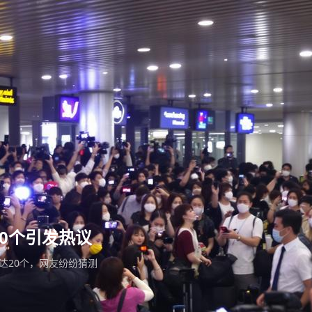
0个引发热议
达20个，网友纷纷猜测