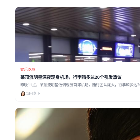
娱乐吃瓜
某顶流明星深夜现身机场，行李箱多达20个引发热议
昨晚11点，某顶流明星低调现身首都机场，随行团队庞大，行李箱多达2
瓜田李下