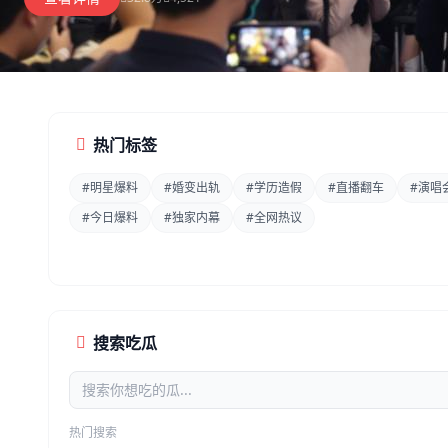
热门标签
#明星爆料
#婚变出轨
#学历造假
#直播翻车
#演唱
#今日爆料
#独家内幕
#全网热议
搜索吃瓜
热门搜索